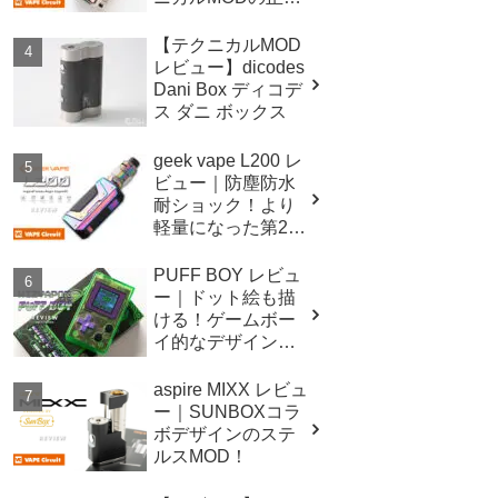
後継機！！
【テクニカルMOD
レビュー】dicodes
Dani Box ディコデ
ス ダニ ボックス
geek vape L200 レ
ビュー｜防塵防水
耐ショック！より
軽量になった第2世
代イージスレジェ
ンド！
PUFF BOY レビュ
ー｜ドット絵も描
ける！ゲームボー
イ的なデザインの
テクニカルMOD！
aspire MIXX レビュ
ー｜SUNBOXコラ
ボデザインのステ
ルスMOD！