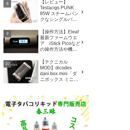
【レビュー】
Teslacigs PUNK
85W スチームパン
クなシングルバッ
テリー MOD
【操作方法】Eleaf
最新ファームウエ
ア iStick Picoなど
の操作方法や機能
について
【テクニカル
MOD】dicodes
dani box mini「ダ
ニボックス ミニ」
レビュー