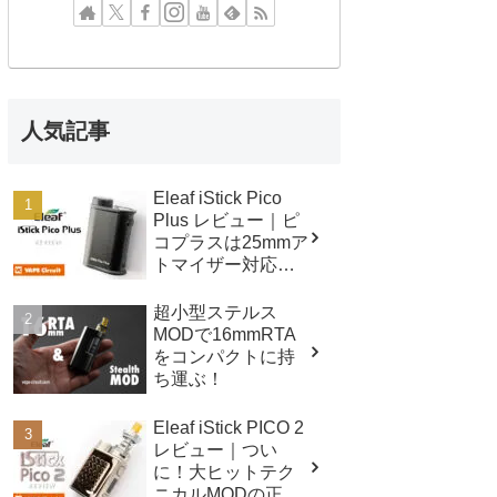
人気記事
Eleaf iStick Pico
Plus レビュー｜ピ
コプラスは25mmア
トマイザー対応！
スペックも進
化！！
超小型ステルス
MODで16mmRTA
をコンパクトに持
ち運ぶ！
Eleaf iStick PICO 2
レビュー｜つい
に！大ヒットテク
ニカルMODの正統