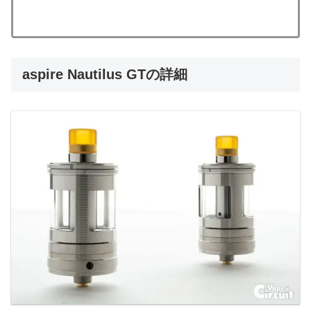
aspire Nautilus GTの詳細