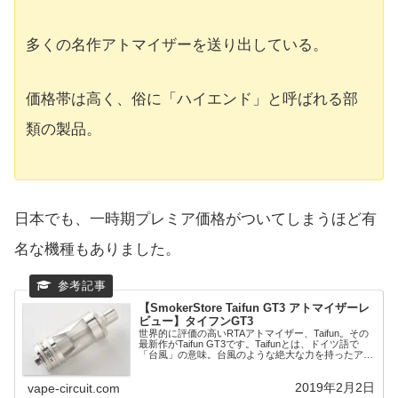
多くの名作アトマイザーを送り出している。
価格帯は高く、俗に「ハイエンド」と呼ばれる部
類の製品。
日本でも、一時期プレミア価格がついてしまうほど有
名な機種もありました。
【SmokerStore Taifun GT3 アトマイザーレ
ビュー】タイフンGT3
世界的に評価の高いRTAアトマイザー、Taifun。その
最新作がTaifun GT3です。Taifunとは、ドイツ語で
「台風」の意味。台風のような絶大な力を持ったアト
マイザーなのか？このタンクの特徴ですが、・リキッ
ドトップフィル・ジュースコ...
2019年2月2日
vape-circuit.com