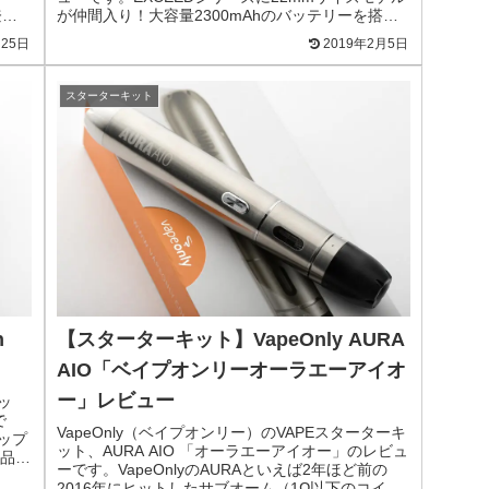
登
が仲間入り！大容量2300mAhのバッテリーを搭載
ッジ
したEXCEED NCに、NotchCoilを使うNotchCoreを
月25日
2019年2月5日
セット！
スターターキット
n
【スターターキット】VapeOnly AURA
AIO「ベイプオンリーオーラエーアイオ
ー」レビュー
ッ
で
VapeOnly（ベイプオンリー）のVAPEスターターキ
ナップ
ット、AURA AIO 「オーラエーアイオー」のレビュ
品で
ーです。VapeOnlyのAURAといえば2年ほど前の
2016年にヒットしたサブオーム（1Ω以下のコイル