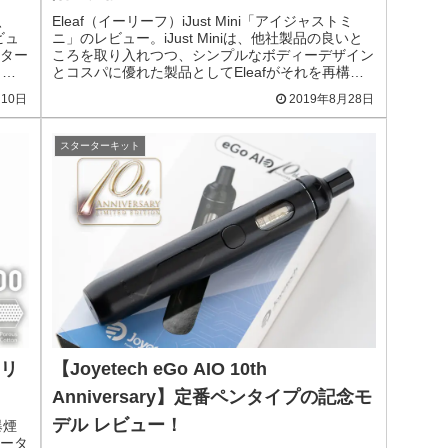
、
Eleaf（イーリーフ）iJust Mini「アイジャストミ
ビュ
ニ」のレビュー。iJust Miniは、他社製品の良いと
ター
ころを取り入れつつ、シンプルなボディーデザイン
クア
とコスパに優れた製品としてEleafがそれを再構築
した製品です。
月10日
2019年8月28日
スターターキット
ーリ
【Joyetech eGo AIO 10th
Anniversary】定番ペンタイプの記念モ
デル レビュー！
爆煙
ータ