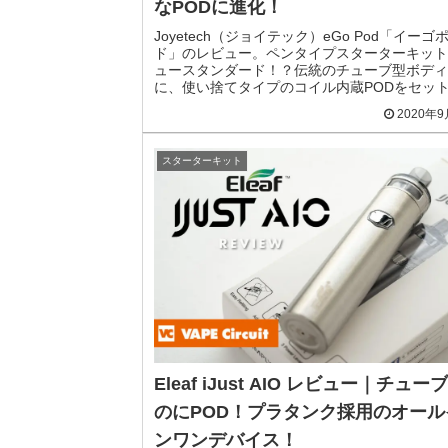
なPODに進化！
Joyetech（ジョイテック）eGo Pod「イーゴ
ド」のレビュー。ペンタイプスターターキット
ュースタンダード！？伝統のチューブ型ボディ
に、使い捨てタイプのコイル内蔵PODをセッ
便利で手間いらず！楽に使えるPODデバイス
2020年
スターターキット
Eleaf iJust AIO レビュー｜チュー
のにPOD！プラタンク採用のオール
ンワンデバイス！