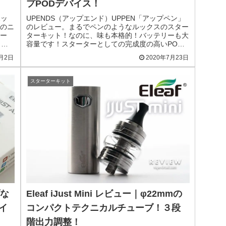
プPODデバイス！
ポッ
UPENDS（アップエンド）UPPEN「アップペン」
のニ
のレビュー。まるでペンのようなルックスのスター
ー
ターキット！なのに、味も本格的！バッテリーも大
ト！
容量です！スターターとしての完成度の高いPOD
。
デバイス！
9月2日
2020年7月23日
スターターキット
ブな
Eleaf iJust Mini レビュー｜φ22mmの
イ
コンパクトテクニカルチューブ！３段
階出力調整！