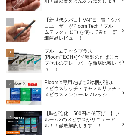
用！詰め替え方法をお教えします！
【新世代タバコ】VAPE・電子タバ
コユーザーがPloom Tech「プルー
ムテック」 (JT) を使ってみた 詳
細商品レビュー！
プルームテックプラス
(PloomTECH+)全4種類のたばこカ
プセルのフレーバーを徹底比較レビ
ュー！
Ploom X専用たばこ3銘柄が追加｜
メビウスリッチ・キャメルリッチ・
メビウスメンソールフレッシュ
【味が進化！500円に値下げ！】プ
ルームXのメビウスがリニューア
ル！！徹底解説します！！