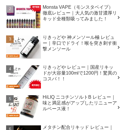
Monsta VAPE（モンスタベイプ）
徹底レビュー｜大人気の激甘濃厚リ
キッド全種類吸ってみました！
りきっどや 神メンソール極 レビュ
ー｜辛口でドライ！喉を突き刺す衝
撃メンソール
りきっどや レビュー｜国産リキッ
ドが大容量100mlで1200円！驚異の
コスパ！！
HiLIQ ニコチンソルトB レビュー｜
味と満足感がアップしたリニューア
ルベース液！
メタチン配合リキッド レビュー｜