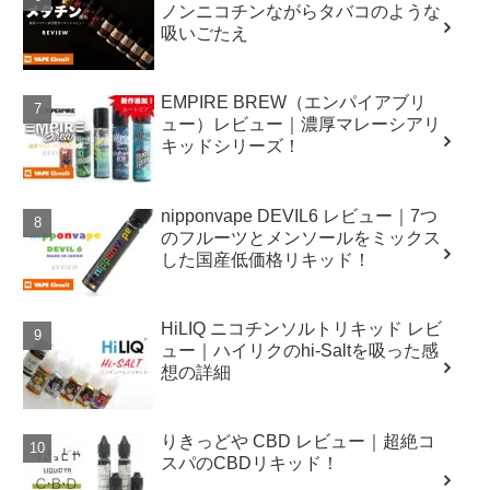
ノンニコチンながらタバコのような
吸いごたえ
EMPIRE BREW（エンパイアブリ
ュー）レビュー｜濃厚マレーシアリ
キッドシリーズ！
nipponvape DEVIL6 レビュー｜7つ
のフルーツとメンソールをミックス
した国産低価格リキッド！
HiLIQ ニコチンソルトリキッド レビ
ュー｜ハイリクのhi-Saltを吸った感
想の詳細
りきっどや CBD レビュー｜超絶コ
スパのCBDリキッド！