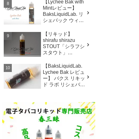
レビュー
【Lychee Bak with
Mintレビュー】
BaksLiquidLab. リ
シェバック ウィズ
ミント
【リキッド】
shirafu shirazu
STOUT「シラフシ
スタウト」
BaksLiquidLab.レ
ビュー
【BaksLiquidLab.
Lychee Bak レビュ
ー】 バクス リキッ
ド ラボ リシェバッ
ク ライチバック