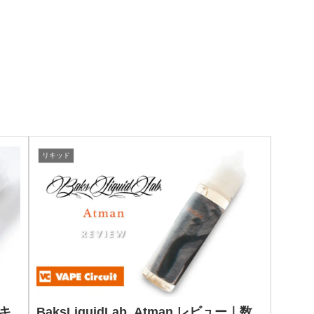
リキッド
リキ
BaksLiquidLab. Atman レビュー｜数