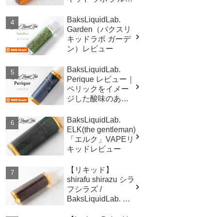
クヴェルスフィー
カ
BaksLiquidLab.
Garden（バクスリ
キッドラボ ガーデ
ン）レビュー
BaksLiquidLab.
Perique レビュー｜
ペリックをイメー
ジした酸味のある
タバコフレーバ
ー！
BaksLiquidLab.
ELK(the gentleman)
「エルク」VAPEリ
キッドレビュー
【リキッド】
shirafu shirazu シラ
フシラズ /
BaksLiquidLab. バ
クス リキッド ラボ