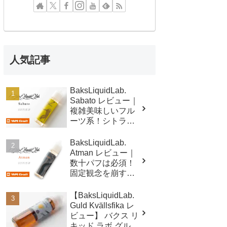
人気記事
BaksLiquidLab.
Sabato レビュー｜
複雑美味しいフル
ーツ系！シトラス
ドリンク味リキッ
ド！
BaksLiquidLab.
Atman レビュー｜
数十パフは必須！
固定観念を崩す
VAPEリキッドの異
端児！
【BaksLiquidLab.
Guld Kvällsfika レ
ビュー】 バクス リ
キッド ラボ グルド