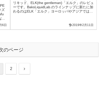
リキッド、ELK(the gentleman)「エルク」のレビュ
PE
ーです。BaksLiquidLab.のラインナップに新たに加
ラズ
わるのはELK「エルク」ヨーロッパやアジアではヘ
fu
ラ...
..
2月6日
2019年2月11日
次のページ
次
2
へ