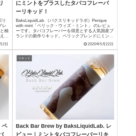
リ
にミントをプラスしたタバコフレーバ
ーリキッド！
Eリ
BaksLiquidLab.（バクスリキッドラボ）Perique
グレ
with mint「ペリック・ウィズ・ミント」 のレビュ
と柚
ーです。タバコフレーバーを得意とする人気国産ブ
えた
ランドの新作リキッド。ペリックブレンドにミント
をブレンドした酸味のあるメ...
1月2日
2020年5月22日
リキッド
ー｜ペ
Back Bar Brew by BaksLiquidLab. レ
バ
ビュー｜ミントタバコフレーバーリキ