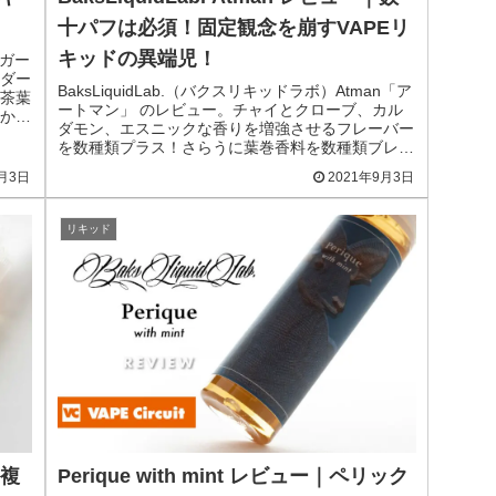
十パフは必須！固定観念を崩すVAPEリ
キッドの異端児！
 ガー
ダー
BaksLiquidLab.（バクスリキッドラボ）Atman「ア
茶葉
ートマン」 のレビュー。チャイとクローブ、カル
かな
ダモン、エスニックな香りを増強させるフレーバー
を数種類プラス！さらうに葉巻香料を数種類ブレン
ドしたアロマ全振りのリキッドです。
6月3日
2021年9月3日
リキッド
｜複
Perique with mint レビュー｜ペリック