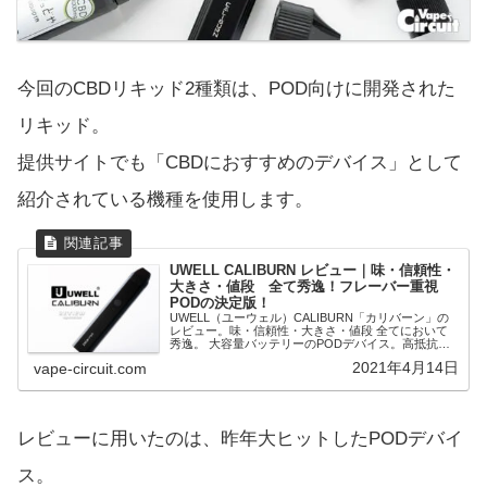
今回のCBDリキッド2種類は、POD向けに開発された
リキッド。
提供サイトでも「CBDにおすすめのデバイス」として
紹介されている機種を使用します。
UWELL CALIBURN レビュー｜味・信頼性・
大きさ・値段 全て秀逸！フレーバー重視
PODの決定版！
UWELL（ユーウェル）CALIBURN「カリバーン」の
レビュー。味・信頼性・大きさ・値段 全てにおいて
秀逸。 大容量バッテリーのPODデバイス。高抵抗
1.4Ωコイル搭載のMTL特化型でオートパフ＆マニュア
2021年4月14日
vape-circuit.com
ルパフ機構。
レビューに用いたのは、昨年大ヒットしたPODデバイ
ス。