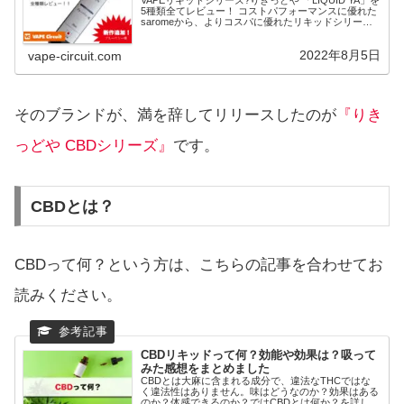
VAPEリキッドシリーズ?りきっどや 「LIQUID YA」を
5種類全てレビュー！ コストパフォーマンスに優れた
saromeから、よりコスパに優れたリキッドシリーズ
「りきっどや」が新展開。シンプルなフレーバーを驚
きの価格で提供する新ブランド！
2022年8月5日
vape-circuit.com
そのブランドが、満を辞してリリースしたのが
『りき
っどや CBDシリーズ』
です。
CBDとは？
CBDって何？という方は、こちらの記事を合わせてお
読みください。
CBDリキッドって何？効能や効果は？吸って
みた感想をまとめました
CBDとは大麻に含まれる成分で、違法なTHCではな
く違法性はありません。味はどうなのか？効果はある
のか？体感できるのか？ではCBDとは何か？を詳しく