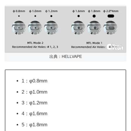
出典：HELLVAPE
1：φ0.8mm
2：φ1.0mm
3：φ1.2mm
4：φ1.6mm
5：φ1.8mm