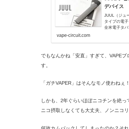
デバイス
JUUL（ジュ
タイプの電子
全米電子タバ
中心に爆発的
vape-circuit.com
でもなんかね「安直」すぎて、VAPE
す。
「ガチVAPER」はそんなモノ使わね
しかも、2年ぐらいほぼニコチンを絶っ
ニコ摂取しなくても大丈夫、ノンニコリ
何故カムバックしてしまったのか？それ