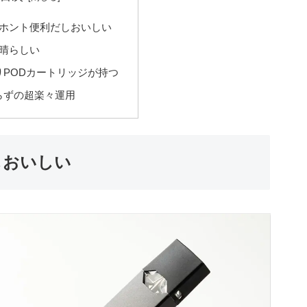
てホント便利だしおいしい
素晴らしい
りPODカートリッジが持つ
らずの超楽々運用
しおいしい