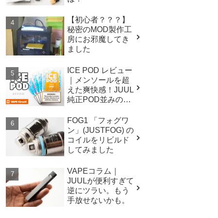
【初心者？？？】
秘密のMOD製作工
房にお邪魔してき
ました
ICE POD レビュー
｜メンソールを超
えた爽快感！JUUL
純正POD並みのキ
ック感も魅力！
FOG1 「フォグワ
ン」(JUSTFOG) の
コイルをリビルド
してみました
VAPEコラム｜
JUULが便利すぎて
逆にツラい。もう
手放せないかも。