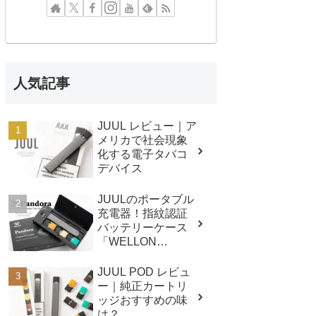
人気記事
JUUL レビュー｜ア
メリカで社会現象
化する電子タバコ
デバイス
JUULのポータブル
充電器！指紋認証
バッテリーケース
「WELLON
Pandora PCC」レ
ビュー
JUUL POD レビュ
ー｜純正カートリ
ッジおすすめの味
は？