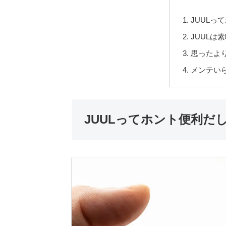
JUULっ
JUULは
思ったよ
メンテい
JUULってホント便利だ