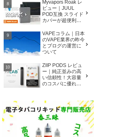
Myvapors Roak レ
ビュー｜JUUL
POD互換 スライド
カバーが超便利な
大容量バッテリ
ー！
VAPEコラム｜日本
のVAPE業界の昨今
とブログの運営に
ついて
ZIIP PODS レビュ
ー｜純正並みの高
い信頼性！大容量
のコスパに優れた
互換POD