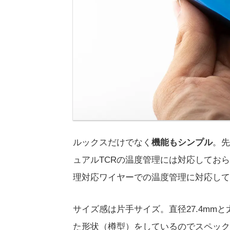
ルックスだけでなく
機能もシンプル
。先
ュアルTCRの温度管理には対応してお
理対応ワイヤーでの温度管理に対応して
サイズ感は片手サイズ。直径27.4mm
た形状（樽型）をしているのでスペック