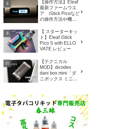
【操作方法】Eleaf
最新ファームウエ
ア iStick Picoなど
の操作方法や機能
について
【 スターターキッ
ト】Eleaf iStick
Pico S with ELLO
VATE レビュー
【テクニカル
MOD】dicodes
dani box mini「ダ
ニボックス ミニ」
レビュー