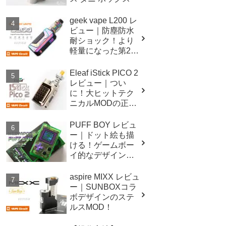
geek vape L200 レ
ビュー｜防塵防水
耐ショック！より
軽量になった第2世
代イージスレジェ
ンド！
Eleaf iStick PICO 2
レビュー｜つい
に！大ヒットテク
ニカルMODの正統
後継機！！
PUFF BOY レビュ
ー｜ドット絵も描
ける！ゲームボー
イ的なデザインの
テクニカルMOD！
aspire MIXX レビュ
ー｜SUNBOXコラ
ボデザインのステ
ルスMOD！