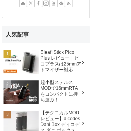
人気記事
Eleaf iStick Pico
Plus レビュー｜ピ
コプラスは25mmア
トマイザー対応！
スペックも進
化！！
超小型ステルス
MODで16mmRTA
をコンパクトに持
ち運ぶ！
【テクニカルMOD
レビュー】dicodes
Dani Box ディコデ
ス ダニ ボックス