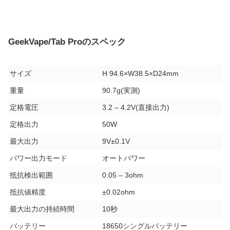
GeekVape/Tab Proのスペック
サイズ
H 94.6×W38.5×D24mm
重量
90.7g(実測)
定格電圧
3.2 – 4.2V(直接出力)
定格出力
50W
最大出力
9V±0.1V
パワー出力モード
オートパワー
抵抗検出範囲
0.05 – 3ohm
抵抗値精度
±0.02ohm
最大出力の持続時間
10秒
バッテリー
18650シングルバッテリー