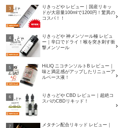
りきっどや レビュー｜国産リキッ
ドが大容量100mlで1200円！驚異の
コスパ！！
りきっどや 神メンソール極 レビュ
ー｜辛口でドライ！喉を突き刺す衝
撃メンソール
HiLIQ ニコチンソルトB レビュー｜
味と満足感がアップしたリニューア
ルベース液！
りきっどや CBD レビュー｜超絶コ
スパのCBDリキッド！
メタチン配合リキッド レビュー｜