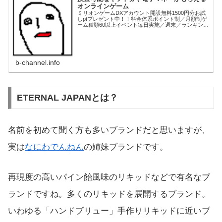
オンラインゲーム
ミリオンゲームDXアカウント開設無料1500円分お試
しptプレゼント中！！料金体系ポイント制／月額制ゲ
ーム種類60以上イベント毎日実施／週末／ランキング
等各種ありデイリークエスト／マンスリークエスト等
もあり景品交換電子マネー、ギフト券、家電...
b-channel.info
ETERNAL JAPANとは？
名前を初めて聞く方も多いブランドだと思いますが、
実は
なにわでんねん
の姉妹ブランドです。
再現度の高いパイン飴風味のリキッドなどで有名なブ
ランドですね。多くのリキッドを展開するブランド。
いわゆる「ハンドブリュー」手作りリキッドに近いブ