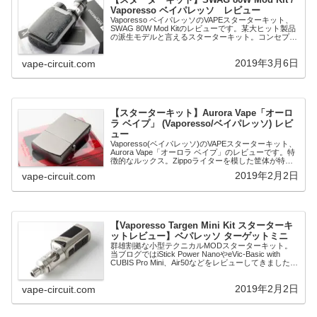
Vaporesso ベイパレッソ レビュー
Vaporesso ベイパレッソのVAPEスターターキット、
SWAG 80W Mod Kitのレビューです。某大ヒット製品
の派生モデルと言えるスターターキット。コンセプト
を踏襲しながらも、独自のデザイン性と、優れた基板
を搭載した完成度の高い...
2019年3月6日
vape-circuit.com
【スターターキット】Aurora Vape「オーロ
ラ ベイプ」 (Vaporesso/ベイパレッソ) レビ
ュー
Vaporesso(ベイパレッソ)のVAPEスターターキット、
Aurora Vape「オーロラ ベイプ」のレビューです。特
徴的なルックス。Zippoライターを模した筐体が特徴
的です。スイッチ類が一切ない「オートスイッチタイ
2019年2月2日
vape-circuit.com
プ」のスターターキ...
【Vaporesso Targen Mini Kit スターターキ
ットレビュー】ベパレッソ ターゲットミニ
群雄割拠な小型テクニカルMODスターターキット。
当ブログではiStick Power NanoやeVic-Basic with
CUBIS Pro Mini、Air50などをレビューしてきました。
今回レビューするのはTarget Mini ...
2019年2月2日
vape-circuit.com