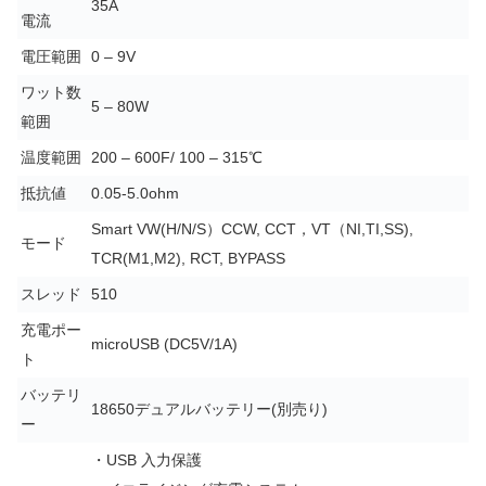
35A
電流
電圧範囲
0 – 9V
ワット数
5 – 80W
範囲
温度範囲
200 – 600F/ 100 – 315℃
抵抗値
0.05-5.0ohm
Smart VW(H/N/S）CCW, CCT，VT（NI,TI,SS),
モード
TCR(M1,M2), RCT, BYPASS
スレッド
510
充電ポー
microUSB (DC5V/1A)
ト
バッテリ
18650デュアルバッテリー(別売り)
ー
・USB 入力保護