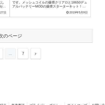
化し
です。メッシュコイルの爆煙クリアロと18650デュ
セッ
アルバッテリーMODの爆煙スターターキット！レ
ジンパネルなど個性的なデザインも！
月27日
2019年5月9日
次のページ
次
…
7
へ