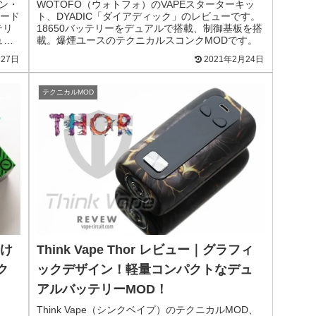
ェン・
WOTOFO（ウォトフォ）のVAPEスターターキッ
ード
ト、DYADIC「ダイアディック」のレビューです。
テリ
18650バッテリーをデュアルで搭載、制御基板を搭
ュな
載。爆煙ユースのテクニカルスコンクMODです。
月27日
2021年2月24日
テクニカルMOD
描け
Think Vape Thor レビュー｜グラフィ
ク
ックデザイン！軽量コンパクトなデュ
アルバッテリーMOD！
Think Vape（シンクベイプ）のテクニカルMOD、