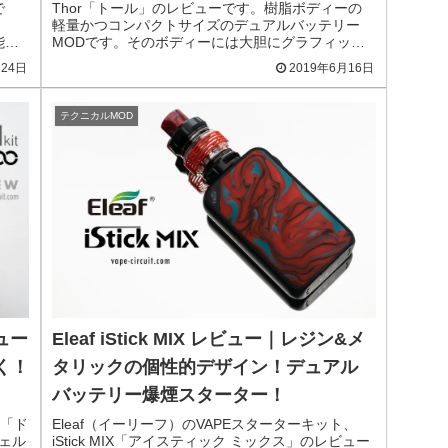
で
Thor「トール」のレビューです。樹脂ボディーの
軽量かつコンパクトサイズのデュアルバッテリー
能と
MODです。そのボディーには大胆にグラフィック
Dで
デザインがプリントされいるのが特徴！
月24日
2019年6月16日
テクニカルMOD
ビュー
Eleaf iStick MIX レビュー｜レジン&メ
く！
タリックの個性的デザイン！デュアル
バッテリー爆煙スターター！
T「ド
Eleaf（イーリーフ）のVAPEスターターキット、
ェル
iStick MIX「アイスティック ミックス」のレビュー