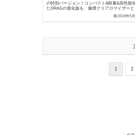
の特別バージョン！コンパクト&軽量&高性能
たDRAGの進化版を、爆煙クリアロマイザーと
トにしたスターターキット。
2019年5
1
2