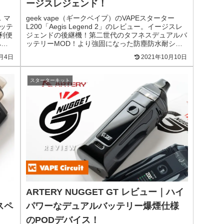
ージスレジェンド！
ス マ
geek vape（ギークベイプ）のVAPEスターター
ッテ
L200「Aegis Legend 2」のレビュー。イージスレ
利便
ジェンドの後継機！第二世代のタフネスデュアルバ
ハイ
ッテリーMOD！より強固になった防塵防水耐ショ
ック性能と軽量ボディーを両立！
3月4日
2021年10月10日
スターターキット
ARTERY NUGGET GT レビュー｜ハイ
スペ
パワーなデュアルバッテリー爆煙仕様
のPODデバイス！