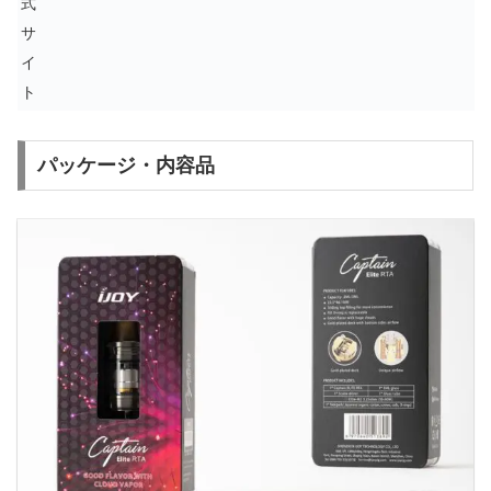
式
サ
イ
ト
パッケージ・内容品