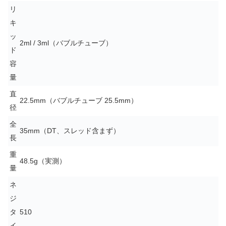
リ
キ
ッ
2ml / 3ml（バブルチューブ）
ド
容
量
直
22.5mm（バブルチューブ 25.5mm）
径
全
35mm（DT、スレッド含まず）
長
重
48.5g（実測）
量
ネ
ジ
タ
510
イ