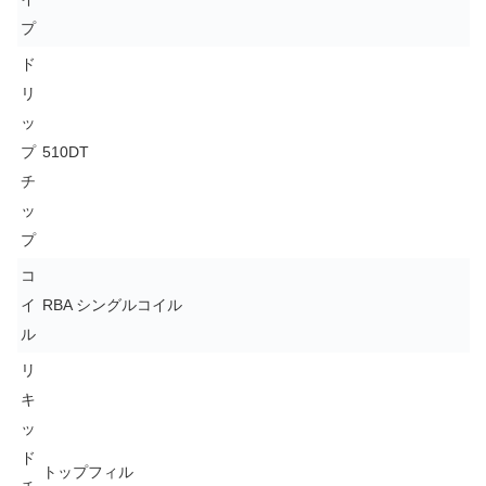
プ
ド
リ
ッ
プ
510DT
チ
ッ
プ
コ
イ
RBA シングルコイル
ル
リ
キ
ッ
ド
トップフィル