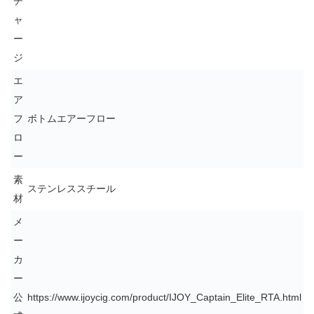
チ
ャ
ー
ジ
エ
ア
フ
ボトムエアーフロー
ロ
ー
素
ステンレススチール
材
メ
ー
カ
ー
公
https://www.ijoycig.com/product/IJOY_Captain_Elite_RTA.html