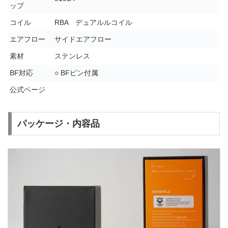
ップ
コイル
RBA デュアルルコイル
エアフロー
サイドエアフロー
素材
ステンレス
BF対応
○ BFピン付属
公式ページ
パッケージ・内容品