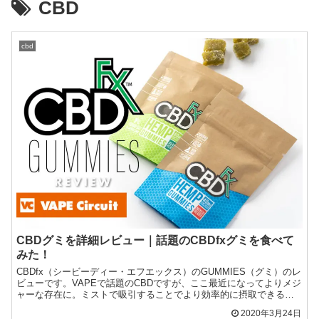
CBD
cbd
CBDグミを詳細レビュー｜話題のCBDfxグミを食べて
みた！
CBDfx（シービーディー・エフエックス）のGUMMIES（グミ）のレ
ビューです。VAPEで話題のCBDですが、ここ最近になってよりメジ
ャーな存在に。ミストで吸引することでより効率的に摂取できると
いうことから、VAPEやオイルなどで普及して...
2020年3月24日