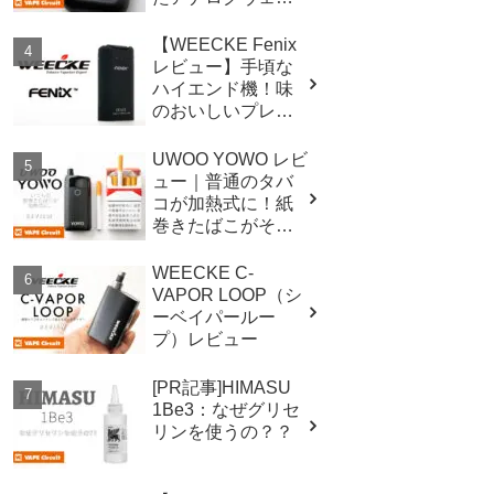
ライザー！
【WEECKE Fenix
レビュー】手頃な
ハイエンド機！味
のおいしいプレミ
アムヴェポライザ
ー！
UWOO YOWO レビ
ュー｜普通のタバ
コが加熱式に！紙
巻きたばこがその
まま使えるヴェポ
ライザー！
WEECKE C-
VAPOR LOOP（シ
ーベイパールー
プ）レビュー
[PR記事]HIMASU
1Be3：なぜグリセ
リンを使うの？？