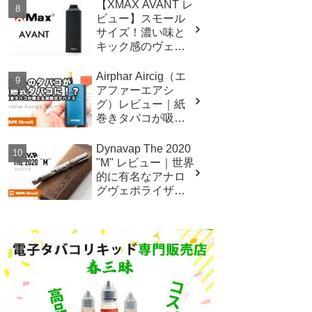
【XMAX AVANT レ
ビュー】スモール
サイズ！濃い味と
キック感のヴェポ
ライザー
Airphar Aircig（エ
アファーエアシ
グ）レビュー｜紙
巻きタバコが吸え
る加熱式デバイ
ス！
Dynavap The 2020
"M" レビュー｜世界
的に有名なアナロ
グヴェポライザー
の2020年バージョ
ン！