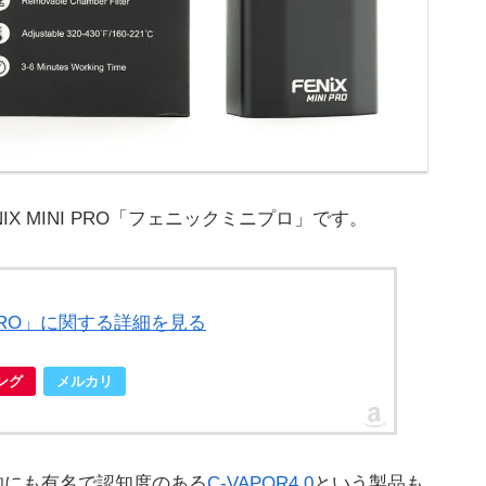
IX MINI PRO「フェニックミニプロ」です。
ni PRO」に関する詳細を見る
ピング
メルカリ
的にも有名で認知度のある
C-VAPOR4.0
という製品も