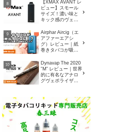
【XMAX AVANT レ
ビュー】スモール
サイズ！濃い味と
キック感のヴェポ
ライザー
Airphar Aircig（エ
アファーエアシ
グ）レビュー｜紙
巻きタバコが吸え
る加熱式デバイ
ス！
Dynavap The 2020
"M" レビュー｜世界
的に有名なアナロ
グヴェポライザー
の2020年バージョ
ン！