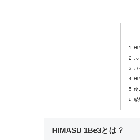
H
ス
パ
H
使
感
HIMASU 1Be3とは？