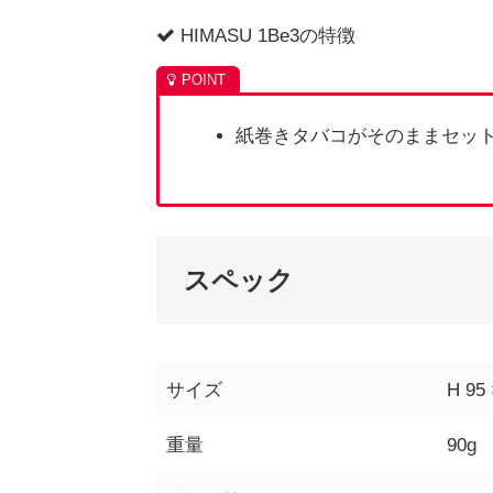
HIMASU 1Be3の特徴
紙巻きタバコがそのままセッ
スペック
サイズ
H 95
重量
90g