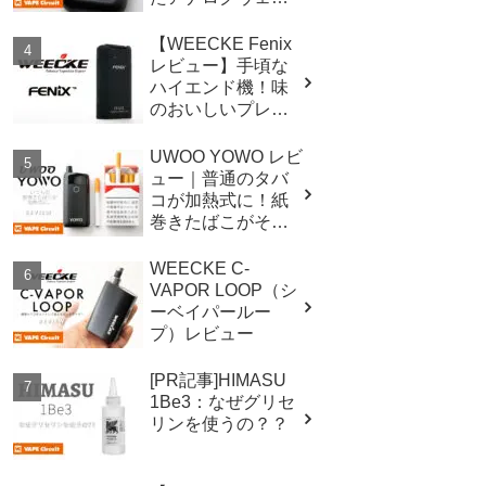
ライザー！
【WEECKE Fenix
レビュー】手頃な
ハイエンド機！味
のおいしいプレミ
アムヴェポライザ
ー！
UWOO YOWO レビ
ュー｜普通のタバ
コが加熱式に！紙
巻きたばこがその
まま使えるヴェポ
ライザー！
WEECKE C-
VAPOR LOOP（シ
ーベイパールー
プ）レビュー
[PR記事]HIMASU
1Be3：なぜグリセ
リンを使うの？？