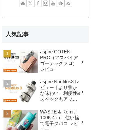
人気記事
aspire GOTEK
PRO（アスパイア
ゴーテックプロ）
レビュー
aspire Nautilus3 レ
ビュー｜より豊か
な味わい！利便性&
スペックもアップ
したクリアロマイ
ザー！
WASPE & Remit
100K 4-in-1 使い捨
て電子タバコ レビ
ュー