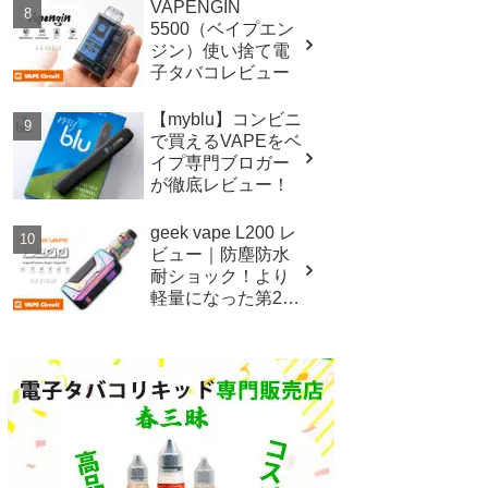
VAPENGIN
5500（ベイプエン
ジン）使い捨て電
子タバコレビュー
【myblu】コンビニ
で買えるVAPEをベ
イプ専門ブロガー
が徹底レビュー！
geek vape L200 レ
ビュー｜防塵防水
耐ショック！より
軽量になった第2世
代イージスレジェ
ンド！