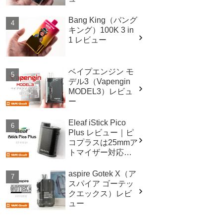
Bang King（バング
キング）100K 3 in
1 レビュー
ベイプエンジン モ
デル3（Vapengin
MODEL3）レビュ
ー
Eleaf iStick Pico
Plus レビュー｜ピ
コプラスは25mmア
トマイザー対応！
スペックも進
化！！
aspire Gotek X（ア
スパイア ゴーテッ
クエックス）レビ
ュー