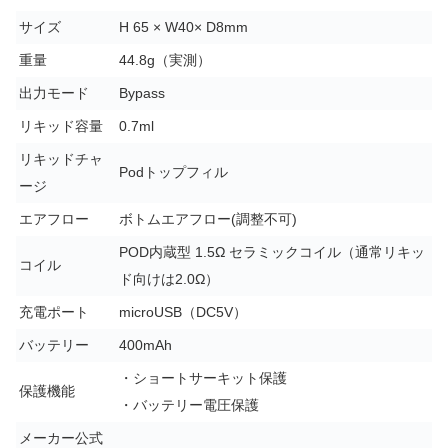
サイズ
H 65 × W40× D8mm
重量
44.8g（実測）
出力モード
Bypass
リキッド容量
0.7ml
リキッドチャ
Podトップフィル
ージ
エアフロー
ボトムエアフロー(調整不可)
POD内蔵型 1.5Ω セラミックコイル（通常リキッ
コイル
ド向けは2.0Ω）
充電ポート
microUSB（DC5V）
バッテリー
400mAh
・ショートサーキット保護
保護機能
・バッテリー電圧保護
メーカー公式