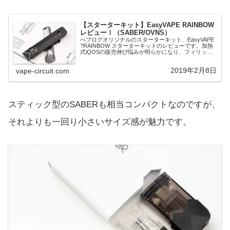
【スターターキット】EasyVAPE RAINBOW
レビュー！（SABER/OVNS）
べプログオリジナルのスターターキット、EasyVAPE
?RAINBOW スターターキットのレビューです。加熱
式iQOSの販売伸び悩みが明らかになり、フィリッ
プ・モリス株が暴落したのが記憶に新しい昨今のタバ
コ事情ですが、それでもフィリップ・...
2019年2月8日
vape-circuit.com
スティック型のSABERも相当コンパクトなのですが、
それよりも一回り小さいサイズ感が魅力です。