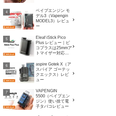
ベイプエンジン モ
デル3（Vapengin
MODEL3）レビュ
ー
Eleaf iStick Pico
Plus レビュー｜ピ
コプラスは25mmア
トマイザー対応！
スペックも進
化！！
aspire Gotek X（ア
スパイア ゴーテッ
クエックス）レビ
ュー
VAPENGIN
5500（ベイプエン
ジン）使い捨て電
子タバコレビュー