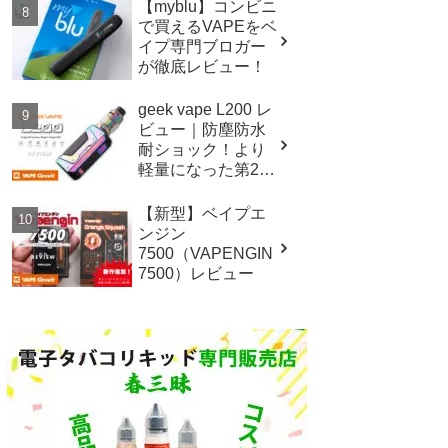
【myblu】コンビニ
で買えるVAPEをベ
イプ専門ブロガー
が徹底レビュー！
geek vape L200 レ
ビュー｜防塵防水
耐ショック！より
軽量になった第2世
代イージスレジェ
ンド！
【新型】ベイプエ
ンジン
7500（VAPENGIN
7500）レビュー