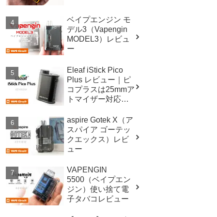
ベイプエンジン モ
デル3（Vapengin
MODEL3）レビュ
ー
Eleaf iStick Pico
Plus レビュー｜ピ
コプラスは25mmア
トマイザー対応！
スペックも進
化！！
aspire Gotek X（ア
スパイア ゴーテッ
クエックス）レビ
ュー
VAPENGIN
5500（ベイプエン
ジン）使い捨て電
子タバコレビュー