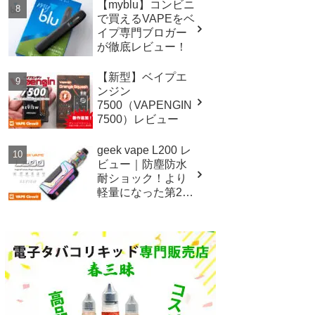
【myblu】コンビニ
で買えるVAPEをベ
イプ専門ブロガー
が徹底レビュー！
【新型】ベイプエ
ンジン
7500（VAPENGIN
7500）レビュー
geek vape L200 レ
ビュー｜防塵防水
耐ショック！より
軽量になった第2世
代イージスレジェ
ンド！