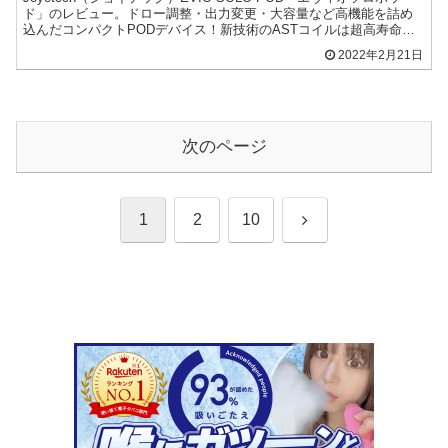
ド」のレビュー。ドロー調整・出力変更・大容量など高機能を詰め
込んだコンパクトPODデバイス！新技術のASTコイルは超高寿命、
ドライヒットを防ぐスマート保護も搭載！
2022年2月21日
次のページ
次
1
2
10
へ