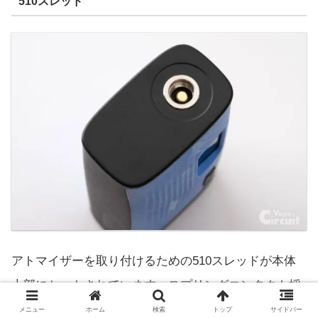
510スレッド
アトマイザーを取り付けるための510スレッドが本体
上部にセットされています。スプリングコンタクト採
用。ピンには金メッキ加工。
メニュー
ホーム
検索
トップ
サイドバー