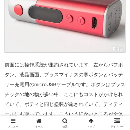
前面には操作系統が集約されています。左からパフボ
タン、液晶画面、プラスマイナスの寒ボタンとバッテ
リー充電用のmicroUSBケーブルです。ボタンはプラス
チックの地の物が多い中、ここにもコストがかけられ
ていて、ボディと同じ塗装が施されていて、ディティ
ールにも凝っています。こういう細かいところが全体
の仕上がりをより良いものに感じさせてくれます。
メニュー
ホーム
検索
トップ
サイドバー