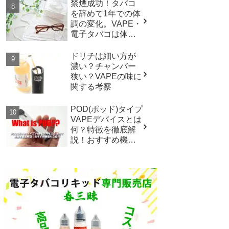
禁煙成功！タバコ
を辞めて1年での体
調の変化。VAPE・
電子タバコは体に
悪いのか？
ドリチは細い方が
濃い？チャンバー
狭い？VAPEの味に
関する考察
POD(ポッド)タイプ
VAPEデバイスとは
何？特徴を徹底解
説！おすすめ機種
もご紹介