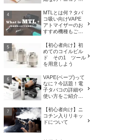
濃度の決め方。
MTLとは何？タバ
コ吸い向けVAPE
アトマイザーのお
すすめ機種もご紹
介
【初心者向け】初
めてのコイルビル
ド その1 ツール
を用意しよう
VAPE(ベープ)って
なに？今話題！電
子タバコの詳細や
使い方をご紹介し
ます！
【初心者向け】ニ
コチン入りリキッ
ドについて