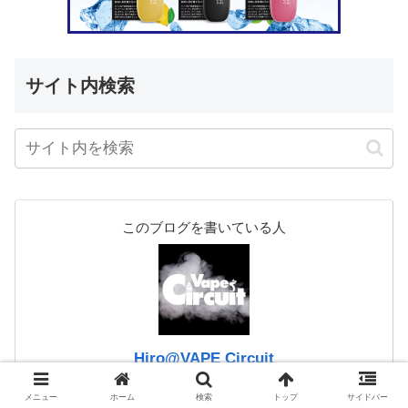
サイト内検索
このブログを書いている人
Hiro@VAPE Circuit
2016年設立のVAPE・電子タバコ・加熱式たばこ専
門ブログ「VAPE Circuit」です。
メニュー
ホーム
検索
トップ
サイドバー