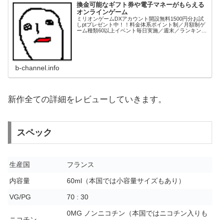
換金可能なギフト券や電子マネーがもらえる
オンラインゲーム
ミリオンゲームDXアカウント開設無料1500円分お試
しptプレゼント中！！料金体系ポイント制／月額制ゲ
ーム種類60以上イベント毎日実施／週末／ランキング
等各種ありデイリークエスト／マンスリークエスト等
もあり景品交換電子マネー、ギフト券、家電...
b-channel.info
新作全ての詳細をレビューしていきます。
スペック
生産国
フランス
内容量
60ml（本国では小容量サイズもあり）
VG/PG
70 : 30
0MG ノンニコチン（本国ではニコチン入りも
ニコチン