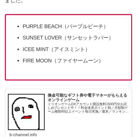
ました。
PURPLE BEACH（パープルビーチ）
SUNSET LOVER（サンセットラバー）
ICEE MINT（アイスミント）
FIRE MOON（ファイヤームーン）
換金可能なギフト券や電子マネーがもらえる
オンラインゲーム
ミリオンゲームDXアカウント開設無料1500円分お試
しptプレゼント中！！料金体系ポイント制／月額制ゲ
ーム種類60以上イベント毎日実施／週末／ランキング
等各種ありデイリークエスト／マンスリークエスト等
もあり景品交換電子マネー、ギフト券、家電...
b-channel.info