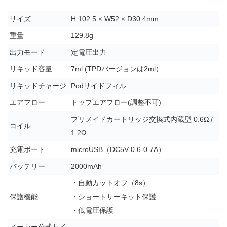
サイズ
H 102.5 × W52 × D30.4mm
重量
129.8g
出力モード
定電圧出力
リキッド容量
7ml (TPDバージョンは2ml）
リキッドチャージ
Podサイドフィル
エアフロー
トップエアフロー(調整不可)
プリメイドカートリッジ交換式内蔵型 0.6Ω /
コイル
1.2Ω
充電ポート
microUSB（DC5V 0.6-0.7A）
バッテリー
2000mAh
・自動カットオフ（8s）
保護機能
・ショートサーキット保護
・低電圧保護