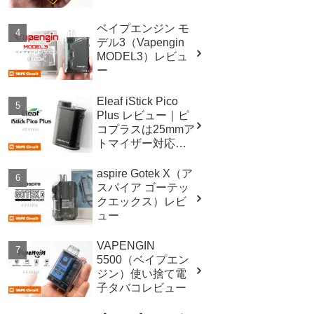
ベイプエンジン モ
デル3（Vapengin
MODEL3）レビュ
ー
Eleaf iStick Pico
Plus レビュー｜ピ
コプラスは25mmア
トマイザー対応！
スペックも進
化！！
aspire Gotek X（ア
スパイア ゴーテッ
クエックス）レビ
ュー
VAPENGIN
5500（ベイプエン
ジン）使い捨て電
子タバコレビュー