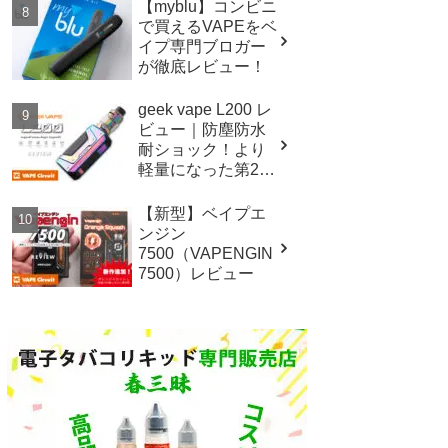
【myblu】コンビニ
で買えるVAPEをベ
イプ専門ブロガー
が徹底レビュー！
geek vape L200 レ
ビュー｜防塵防水
耐ショック！より
軽量になった第2世
代イージスレジェ
ンド！
【新型】ベイプエ
ンジン
7500（VAPENGIN
7500）レビュー