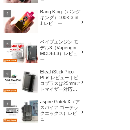
Bang King（バング
キング）100K 3 in
1 レビュー
ベイプエンジン モ
デル3（Vapengin
MODEL3）レビュ
ー
Eleaf iStick Pico
Plus レビュー｜ピ
コプラスは25mmア
トマイザー対応！
スペックも進
化！！
aspire Gotek X（ア
スパイア ゴーテッ
クエックス）レビ
ュー