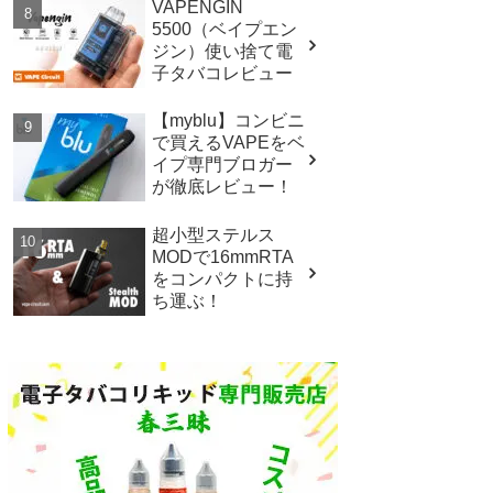
VAPENGIN
5500（ベイプエン
ジン）使い捨て電
子タバコレビュー
【myblu】コンビニ
で買えるVAPEをベ
イプ専門ブロガー
が徹底レビュー！
超小型ステルス
MODで16mmRTA
をコンパクトに持
ち運ぶ！