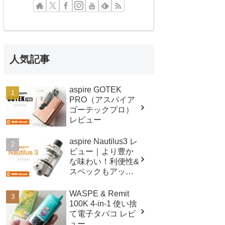
人気記事
aspire GOTEK
PRO（アスパイア
ゴーテックプロ）
レビュー
aspire Nautilus3 レ
ビュー｜より豊か
な味わい！利便性&
スペックもアップ
したクリアロマイ
ザー！
WASPE & Remit
100K 4-in-1 使い捨
て電子タバコ レビ
ュー