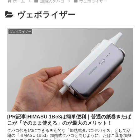
ホーム
加熱式タバコ
ヴェポライザー
ヴェポライザー
ヴェポライザー
[PR記事]HIMASU 1Be3は簡単便利｜普通の紙巻きたば
こが「そのまま使える」のが最大のメリット！
タバコ代を1/3にできる画期的な「加熱式タバコデバイス」として話
題の『HIMASU 1Be3』加熱式タバコと同じように、たばこ葉を加熱