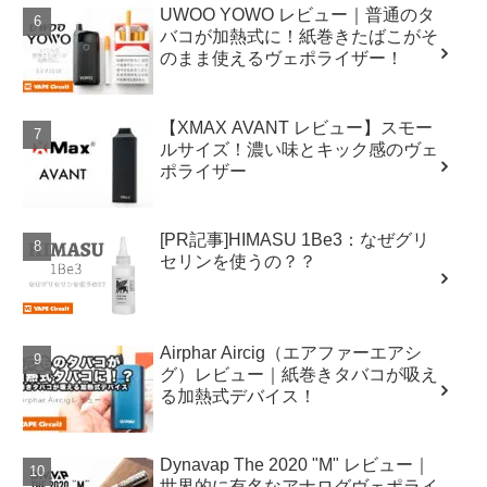
UWOO YOWO レビュー｜普通のタ
バコが加熱式に！紙巻きたばこがそ
のまま使えるヴェポライザー！
【XMAX AVANT レビュー】スモー
ルサイズ！濃い味とキック感のヴェ
ポライザー
[PR記事]HIMASU 1Be3：なぜグリ
セリンを使うの？？
Airphar Aircig（エアファーエアシ
グ）レビュー｜紙巻きタバコが吸え
る加熱式デバイス！
Dynavap The 2020 "M" レビュー｜
世界的に有名なアナログヴェポライ