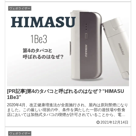
ヴェポライザー
[PR記事]第4のタバコと呼ばれるのはなぜ？“HIMASU
1Be3”
2020年4月、改正健康増進法が全面施行され、屋内は原則禁煙になり
ました。この厳しい現状の中、条件を満たした一部の遊技場や飲食
店においては加熱式タバコの喫煙が許可されていることから、電子
タバコを持つ人がこれまで以上のペースで増加しています。...
2021年12月14日
ヴェポライザー