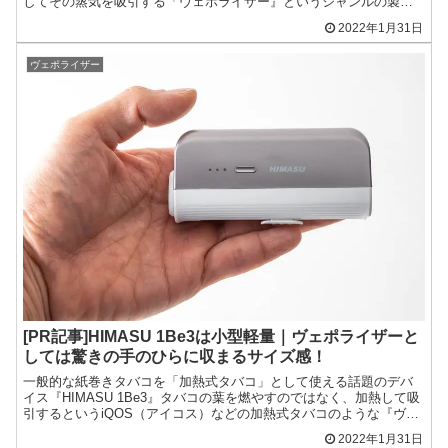
してその蒸気を吸引する「ヴェポライザー』というジャンルの製品
ですが、一般的なヴェポライザーとの大きな違いは...
2022年1月31日
ヴェポライザー
[PR記事]HIMASU 1Be3は小型軽量｜ヴェポライザーと
しては驚きの手のひらに収まるサイズ感！
一般的な紙巻きタバコを「加熱式タバコ」として使える話題のデバ
イス『HIMASU 1Be3』タバコの葉を燃やすのではなく、加熱して吸
引するというiQOS（アイコス）などの加熱式タバコのような『ヴェ
ポライザー』と呼ばれるジャンルの製品です。一般...
2022年1月31日