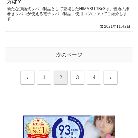
方は？
新たな加熱式タバコ製品として登場したHIMASU 1Be3は、普通の紙
巻きタバコが使える電子タバコ製品、使用コツについてご紹介しま
す。
2021年11月2日
次のページ
前
次
1
2
3
4
へ
へ