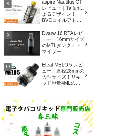
aspire Nautilus GT
レビュー｜Taifunに
よるデザイン！
BVCコイルアトマ
イザー！
Dvarw 16 RTAレビ
ュー｜16mmサイズ
のMTLタンクアト
マイザー
Eleaf MELO 5 レビ
ュー｜直径28mmの
大型サイズ！リキ
ッド容量4MLの爆
煙対応スペッ
ク！！