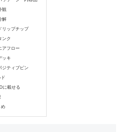
外観
分解
ドリップチップ
タンク
エアフロー
デッキ
ポジティブピン
ルド
ODに載せる
想
とめ