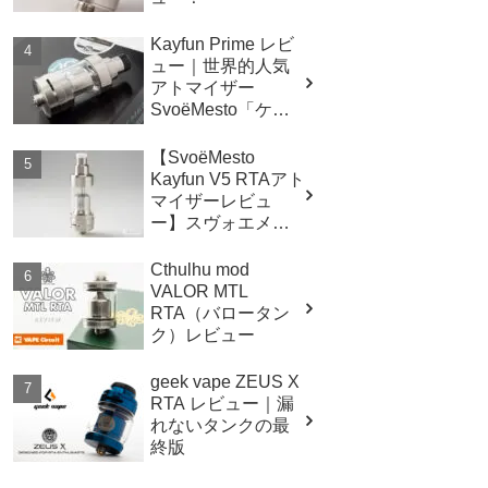
Kayfun Prime レビ
ュー｜世界的人気
アトマイザー
SvoëMesto「ケイ
ファン プライム」
【SvoëMesto
Kayfun V5 RTAアト
マイザーレビュ
ー】スヴォエメス
ト ケイファン ファ
イブ
Cthulhu mod
VALOR MTL
RTA（バロータン
ク）レビュー
geek vape ZEUS X
RTA レビュー｜漏
れないタンクの最
終版