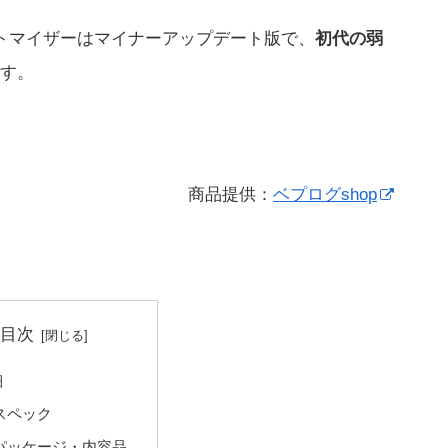
トマイザーはマイナーアップデート版で、
初代の弱
す。
商品提供：
ベプログshop
目次
細
スペック
パッケージ・内容品