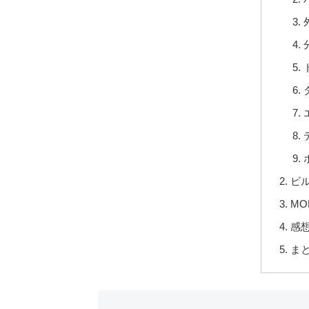
ビ
M
感
ま