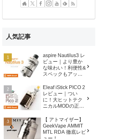
人気記事
aspire Nautilus3 レ
ビュー｜より豊か
な味わい！利便性&
スペックもアップ
したクリアロマイ
ザー！
Eleaf iStick PICO 2
レビュー｜つい
に！大ヒットテク
ニカルMODの正統
後継機！！
【 アトマイザー】
GeekVape AMMIT
MTL RDA 徹底レビ
ュー！