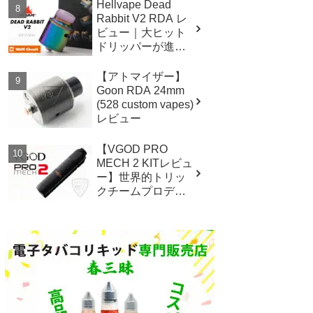
Hellvape Dead
Rabbit V2 RDA レ
ビュー｜大ヒット
ドリッパーが進
化！マルチエアホ
ール！
【アトマイザー】
Goon RDA 24mm
(528 custom vapes)
レビュー
【VGOD PRO
MECH 2 KITレビュ
ー】世界的トリッ
クチームプロデュ
ース メカチューブ
スターター！