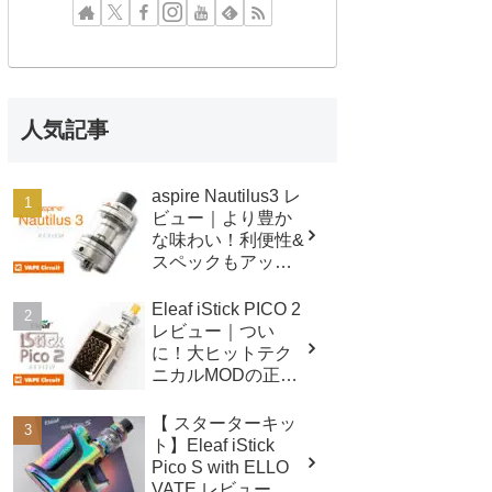
人気記事
aspire Nautilus3 レ
ビュー｜より豊か
な味わい！利便性&
スペックもアップ
したクリアロマイ
ザー！
Eleaf iStick PICO 2
レビュー｜つい
に！大ヒットテク
ニカルMODの正統
後継機！！
【 スターターキッ
ト】Eleaf iStick
Pico S with ELLO
VATE レビュー