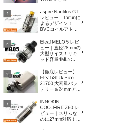
aspire Nautilus GT
レビュー｜Taifunに
よるデザイン！
BVCコイルアトマ
イザー！
Eleaf MELO 5 レビ
ュー｜直径28mmの
大型サイズ！リキ
ッド容量4MLの爆
煙対応スペッ
ク！！
【徹底レビュー】
Eleaf iStick Pico
21700 大容量バッ
テリー＆24mmアト
マ対応！
INNOKIN
COOLFIRE Z80 レ
ビュー｜スリムな
のに27mm対応！高
品質なシングルバ