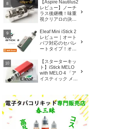
ッテリーMOD！
【Aspire Nautilus2
レビュー】ノーチ
ラス後継機！味重
視クリアロの決定
版！
Eleaf Mini iStick 2
レビュー｜オート
パフ対応のセパレ
ートタイプ！オー
トパフに対応！
【スターターキッ
ト】iStick MELO
with MELO 4 「ア
イスティック メロ
ウィズ メロ4」/
Eleaf イーリーフ レ
ビュー