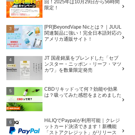
回！2025年は10月29日から56時間
限定！
[PR]BeyondVape Nicとは？｜JUUL
関連製品に強い！完全日本語対応の
アメリカ通販サイト！
JT 国産銘葉をブレンドした「セブ
ンスター・ニッポン・リーフ・マツ
カワ」を数量限定発売
CBDリキッドって何？効能や効果
は？吸ってみた感想をまとめました
HiLIQでPaypalが利用可能｜クレジ
ットカード決済できます！新機能
「ストアクレジット」がリリース