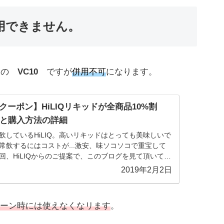
用できません。
0％の
VC10
ですが
併用不可
になります。
クーポン】HiLIQリキッドが全商品10%割
と購入方法の詳細
飲しているHiLIQ。高いリキッドはとっても美味しいで
常飲するにはコストが...激安、味ソコソコで重宝して
回、HiLIQからのご提案で、このブログを見て頂いてい
ンを作って頂きました10%ディ...
2019年2月2日
ーン時には使えなくなリます
。