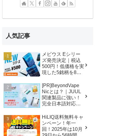
人気記事
メビウス Eシリー
ズ発売決定｜税込
500円！低価格を実
現した5銘柄を8月6
日から全国展開！
[PR]BeyondVape
Nicとは？｜JUUL
関連製品に強い！
完全日本語対応の
アメリカ通販サイ
ト！
HiLIQ送料無料キャ
ンペーン！年一
回！2025年は10月
29日から56時間限