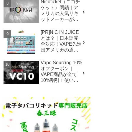
Nicoticket（ニコチ
ケット）閉鎖｜ア
メリカの人気リキ
ッドメーカーが無
くなってしまいま
す。
[PR]NIC IN JUICE
とは？｜日本語完
全対応！VAPE先進
国アメリカの通販
サイト！
Vape Sourcing 10%
オフクーポン｜
VAPE商品が全て
10%割引！使い方
と購入方法の詳細