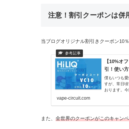
注意！割引クーポンは併
当ブログオリジナル割引きクーポン1
【10%オフ
引！使い方
僕もいつも愛
すが、常日頃
おります。今
る方用のクーポ
vape-circuit.com
また、
全世界のクーポンがこのキャンペ