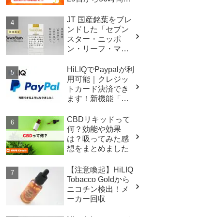
定！
JT 国産銘葉をブレ
ンドした「セブン
スター・ニッポ
ン・リーフ・マツ
カワ」を数量限定
発売
HiLIQでPaypalが利
用可能｜クレジッ
トカード決済でき
ます！新機能「ス
トアクレジット」
がリリース
CBDリキッドって
何？効能や効果
は？吸ってみた感
想をまとめました
【注意喚起】HiLIQ
Tobacco Goldから
ニコチン検出！メ
ーカー回収