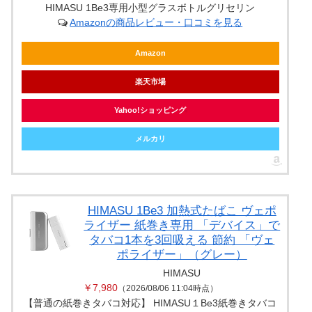
HIMASU 1Be3専用小型グラスボトルグリセリン
Amazonの商品レビュー・口コミを見る
Amazon
楽天市場
Yahoo!ショッピング
メルカリ
HIMASU 1Be3 加熱式たばこ ヴェポ
ライザー 紙巻き専用 「デバイス」で
タバコ1本を3回吸える 節約 「ヴェ
ポライザー」（グレー）
HIMASU
￥7,980
（2026/08/06 11:04時点）
【普通の紙巻きタバコ対応】 HIMASU１Be3紙巻きタバコ