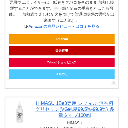
専用ヴェポライザーは、紙巻きタバコをそのまま 加熱し喫
煙することができます。※一部7.８㎜の手巻きたばこも可
能。 加熱式で楽しむか火をつけて普通に喫煙の選択が出
来ます（二刀流）。
Amazonの商品レビュー・口コミを見る
Amazon
楽天市場
Yahoo!ショッピング
メルカリ
HIMASU 1Be3専用 レフィル 無香料
グリセリン(VG純度99.5%-99.9%) 多
量タイプ100ml
HIMASU