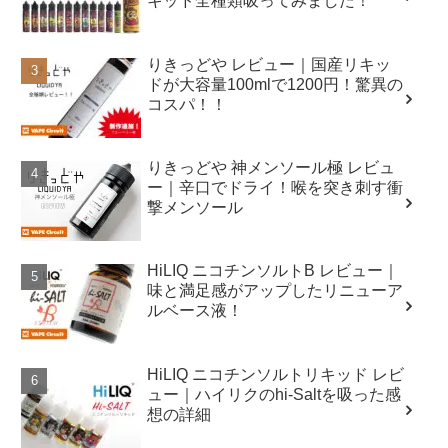
キッド全種類吸ってみました！
りきっどや レビュー｜国産リキッ
ドが大容量100mlで1200円！驚異の
コスパ！！
りきっどや 神メンソール極 レビュ
ー｜辛口でドライ！喉を突き刺す衝
撃メンソール
HiLIQ ニコチンソルトB レビュー｜
味と満足感がアップしたリニューア
ルベース液！
HiLIQ ニコチンソルトリキッド レビ
ュー｜ハイリクのhi-Saltを吸った感
想の詳細