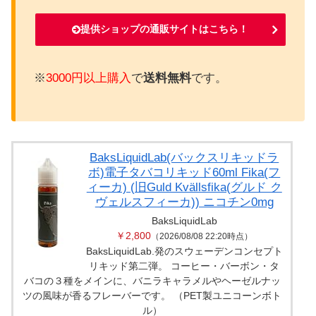
提供ショップの通販サイトはこちら！
※
3000円以上購入
で
送料無料
です。
BaksLiquidLab(バックスリキッドラ
ボ)電子タバコリキッド60ml Fika(フ
ィーカ) (旧Guld Kvällsfika(グルド ク
ヴェルスフィーカ)) ニコチン0mg
BaksLiquidLab
￥2,800
（2026/08/08 22:20時点）
BaksLiquidLab.発のスウェーデンコンセプト
リキッド第二弾。 コーヒー・バーボン・タ
バコの３種をメインに、バニラキャラメルやヘーゼルナッ
ツの風味が香るフレーバーです。 （PET製ユニコーンボト
ル）