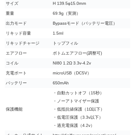
サイズ
H 139.5φ15.0mm
重量
69.9g（実測）
出力モード
Bypassモード（バッテリー電圧）
リキッド容量
1.5ml
リキッドチャージ
トップフィル
エアフロー
ボトムエアフロー(調整可)
コイル
NI80 1.2Ω 3.3v-4.2v
充電ポート
microUSB（DC5V）
バッテリー
650mAh
・自動カットオフ（15秒）
・ノーアトマイザー保護
保護機能
・低抵抗値保護（1Ω以下）
・低電圧保護（3.3v以下）
・過充電保護（4.2v）