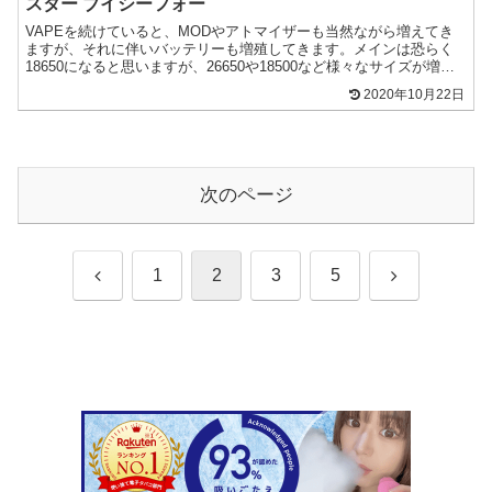
スター ブイシーフォー
VAPEを続けていると、MODやアトマイザーも当然ながら増えてき
ますが、それに伴いバッテリーも増殖してきます。メインは恐らく
18650になると思いますが、26650や18500など様々なサイズが増え
てきて、充電にも一苦労。MOD本体でも充電...
2020年10月22日
次のページ
前
次
1
2
3
5
へ
へ