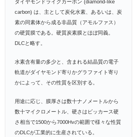
ダイヤモンドライクカーボン (diamond‐like
carbon) は、主として炭化水素、あるいは、炭
素の同素体から成る非晶質（アモルファス）
の硬質膜である。硬質炭素膜とほぼ同義。
DLCと略す。
水素含有量の多少と、含まれる結晶質の電子
軌道がダイヤモンド寄りかグラファイト寄り
かによって、その性質を区別する。
用途に応じ、膜厚さは数十ナノメートルから
数十マイクロメートル、硬さはビッカース硬
さ相当で1500から7000Hvの範囲で様々な性質
のDLCが工業的に生産されている。