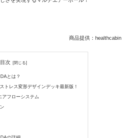
しさを実現するマルチエアーホール！
商品提供：healthcabin
目次
t RDAとは？
のポストレス変形デザインデッキ最新版！
エアフローシステム
ン
t RDAの詳細