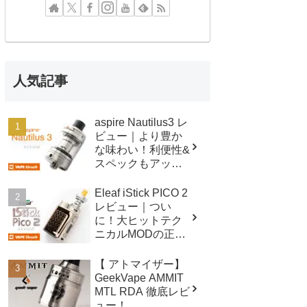
人気記事
aspire Nautilus3 レ
ビュー｜より豊か
な味わい！利便性&
スペックもアップ
したクリアロマイ
ザー！
Eleaf iStick PICO 2
レビュー｜つい
に！大ヒットテク
ニカルMODの正統
後継機！！
【 アトマイザー】
GeekVape AMMIT
MTL RDA 徹底レビ
ュー！