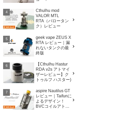
Cthulhu mod
VALOR MTL
RTA（バロータン
ク）レビュー
geek vape ZEUS X
RTA レビュー｜漏
れないタンクの最
終版
【Cthulhu Hastur
RDA v2s アトマイ
ザーレビュー】ク
トゥルフ ハスター)
aspire Nautilus GT
レビュー｜Taifunに
よるデザイン！
BVCコイルアトマ
イザー！