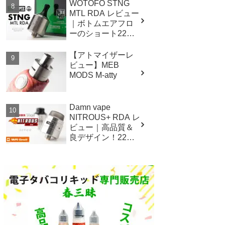
WOTOFO STNG
MTL RDA レビュー
｜ボトムエアフロ
ーのショート22mm
アトマイザー！
【アトマイザーレ
ビュー】MEB
MODS M-atty
Damn vape
NITROUS+ RDA レ
ビュー｜高品質＆
良デザイン！22mm
サイズの爆煙ドリ
ッパー！