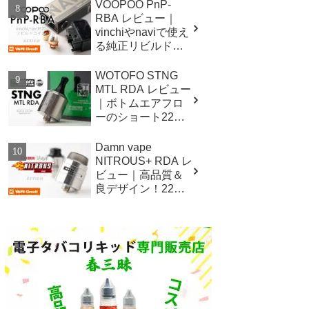
ク！！
VOOPOO PnP-
RBA レビュー｜
vinchiやnaviで使え
る純正リビルド対
応コイルユニット
WOTOFO STNG
MTL RDA レビュー
｜ボトムエアフロ
ーのショート22mm
アトマイザー！
Damn vape
NITROUS+ RDA レ
ビュー｜高品質＆
良デザイン！22mm
サイズの爆煙ドリ
ッパー！