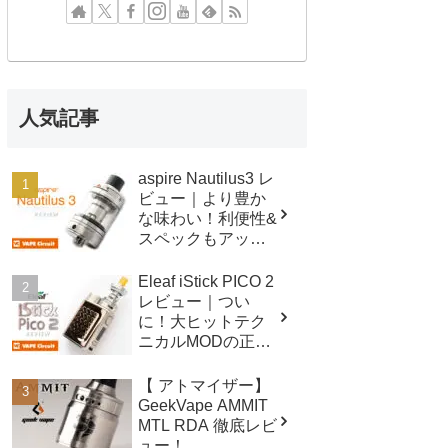
人気記事
aspire Nautilus3 レ
ビュー｜より豊か
な味わい！利便性&
スペックもアップ
したクリアロマイ
ザー！
Eleaf iStick PICO 2
レビュー｜つい
に！大ヒットテク
ニカルMODの正統
後継機！！
【 アトマイザー】
GeekVape AMMIT
MTL RDA 徹底レビ
ュー！