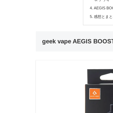
AEGIS B
感想とまと
geek vape AEGIS BO