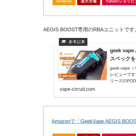
Amazon
楽天市場
Yahoo!ショッ
AEGIS BOOST専用のRBAユニットです
geek va
スペックを
geek va
レビューです
リーズのPO
＆リキッド容
vape-circuit.com
Amazonで「GeekVape AEGIS