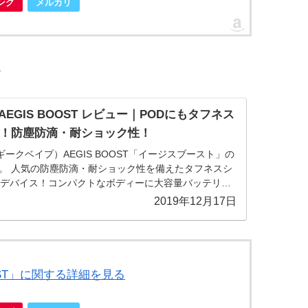
ピング
メルカリ
。
pe AEGIS BOOST レビュー｜PODにもタフネス
！防塵防滴・耐ショック性！
pe（ギークベイプ）AEGIS BOOST「イージスブースト」の
。 人気の防塵防滴・耐ショック性を備えたタフネスシ
Dデバイス！コンパクトなボディーに大容量バッテリー
量の高スペック！
2019年12月17日
 BOOST」に関する詳細を見る