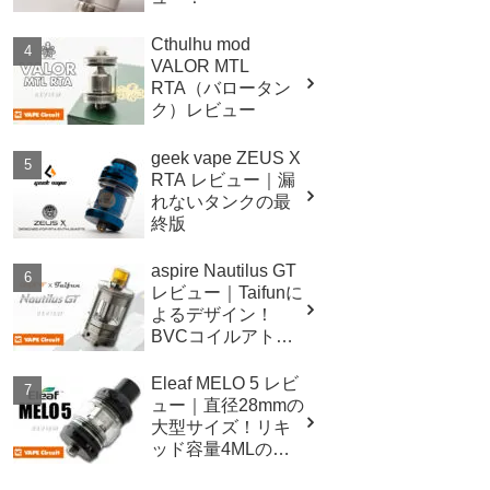
Cthulhu mod
VALOR MTL
RTA（バロータン
ク）レビュー
geek vape ZEUS X
RTA レビュー｜漏
れないタンクの最
終版
aspire Nautilus GT
レビュー｜Taifunに
よるデザイン！
BVCコイルアトマ
イザー！
Eleaf MELO 5 レビ
ュー｜直径28mmの
大型サイズ！リキ
ッド容量4MLの爆
煙対応スペッ