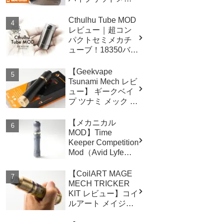
ニカルMOD
Cthulhu Tube MOD
レビュー｜超コン
パクトセミメカチ
ューブ！18350バッ
テリーにも対応
【Geekvape
Tsunami Mech レビ
ュー】 ギークベイ
プ ツナミ メック メ
カニカルスタータ
ー
【メカニカル
MOD】Time
Keeper Competition
Mod（Avid Lyfe）
レビュー
【CoilART MAGE
MECH TRICKER
KIT レビュー】コイ
ルアート メイジメ
ック・トリッカー