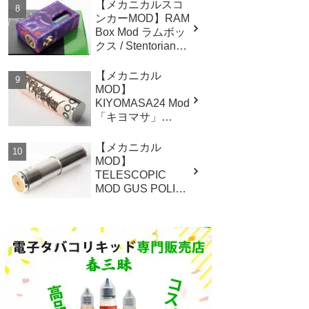
キット
【メカニカルスコ
ンカーMOD】RAM
Box Mod ラムボッ
クス / Stentorian
Vapor by Wotofo メ
カスコ レビュー
【メカニカル
MOD】
KIYOMASA24 Mod
「キヨマサ」
（VSCMOD
japan）レビュー
【メカニカル
MOD】
TELESCOPIC
MOD GUS POLISH
FINISH (GUS
MOD)レビュー