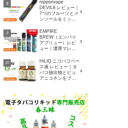
nipponvape
DEVIL6 レビュー｜
7つのフルーツとメ
ンソールをミック
スした国産低価格
リキッド！
EMPIRE
BREW（エンパイ
アブリュー）レビ
ュー｜濃厚マレー
シアリキッドシリ
ーズ！
HiLIQ ニコバコベー
ス液 レビュー｜タ
バコ抽出物とピュ
アニコチンをブレ
ンドした新しいニ
コチンベース液