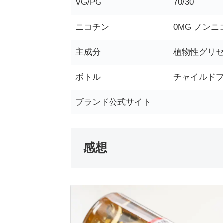
VG/PG
70/30
ニコチン
0MG ノン
主成分
植物性グリセ
ボトル
チャイルド
ブランド公式サイト
感想