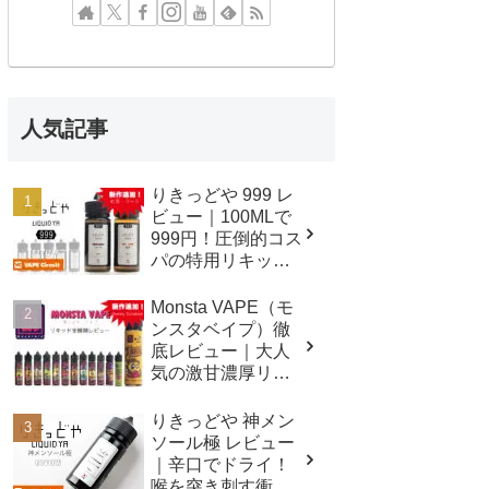
人気記事
りきっどや 999 レ
ビュー｜100MLで
999円！圧倒的コス
パの特用リキッド
シリーズ！
Monsta VAPE（モ
ンスタベイプ）徹
底レビュー｜大人
気の激甘濃厚リキ
ッド全種類吸って
みました！
りきっどや 神メン
ソール極 レビュー
｜辛口でドライ！
喉を突き刺す衝撃