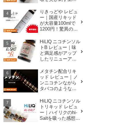
メンソール
りきっどや レビュ
ー｜国産リキッド
が大容量100mlで
1200円！驚異のコ
スパ！！
HiLIQ ニコチンソル
トB レビュー｜味
と満足感がアップ
したリニューアル
ベース液！
メタチン配合リキ
ッド レビュー｜ノ
ンニコチンながら
タバコのような吸
いごたえ
HiLIQ ニコチンソル
トリキッド レビュ
ー｜ハイリクのhi-
Saltを吸った感想の
詳細