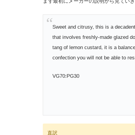
まず最初にメーカーの説明から見ていき
Sweet and citrusy, this is a decaden
that involves freshly-made glazed d
tang of lemon custard, it is a balanc
confection you will not be able to res
VG70:PG30
直訳