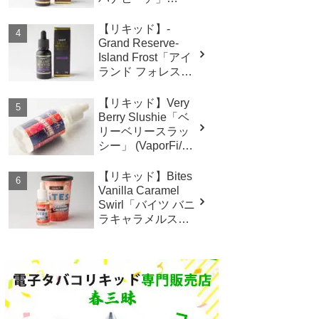
(VaporFi/ベイパー
ファイ） レビュ
【リキッド】-
ー
Grand Reserve-
Island Frost「アイ
ランド フォレス
ト」 (VaporFi/ベイ
パーファイ） レ
【リキッド】Very
ビュー
Berry Slushie「ベ
リーベリースラッ
シー」 (VaporFi/ベ
イパーファイ）
レビュー
【リキッド】Bites
Vanilla Caramel
Swirl「バイツ バニ
ラキャラメルスワ
ール」 (VaporFi/ベ
イパーファイ）
レビュー