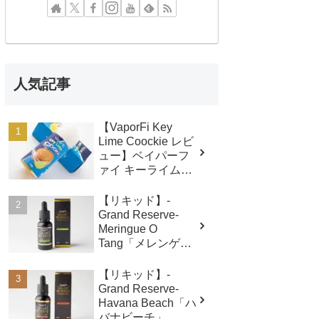
人気記事
【VaporFi Key
Lime Coockie レビ
ュー】ベイパーフ
ァイ キーライムク
ッキー
【リキッド】-
Grand Reserve-
Meringue O
Tang「メレンゲオ
ータング」
(VaporFi/ベイパー
【リキッド】-
ファイ） レビュ
Grand Reserve-
ー
Havana Beach「ハ
バナビーチ」