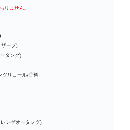
おりません。
)
ドリザーブ)
ゲオータング)
ングリコール/香料
Tang(メレンゲオータング)