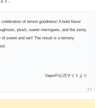
ます。
t celebration of lemon goodness! A bold flavor
oughnuts, plush, sweet meringues, and the zesty
e of sweet and tart! The result is a lemony
ist!
VaporFi公式サイトより