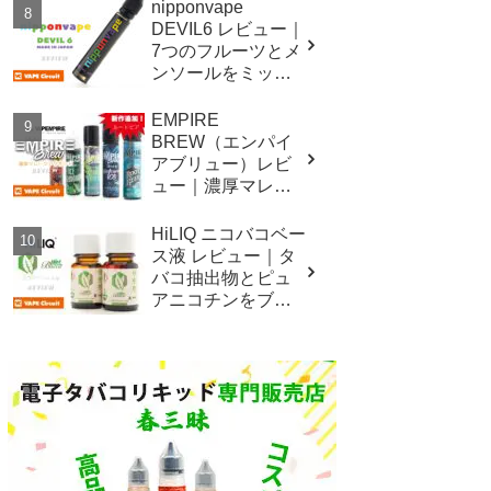
nipponvape
DEVIL6 レビュー｜
7つのフルーツとメ
ンソールをミック
スした国産低価格
リキッド！
EMPIRE
BREW（エンパイ
アブリュー）レビ
ュー｜濃厚マレー
シアリキッドシリ
ーズ！
HiLIQ ニコバコベー
ス液 レビュー｜タ
バコ抽出物とピュ
アニコチンをブレ
ンドした新しいニ
コチンベース液