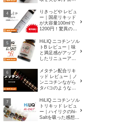
メンソール
りきっどや レビュ
ー｜国産リキッド
が大容量100mlで
1200円！驚異のコ
スパ！！
HiLIQ ニコチンソル
トB レビュー｜味
と満足感がアップ
したリニューアル
ベース液！
メタチン配合リキ
ッド レビュー｜ノ
ンニコチンながら
タバコのような吸
いごたえ
HiLIQ ニコチンソル
トリキッド レビュ
ー｜ハイリクのhi-
Saltを吸った感想の
詳細