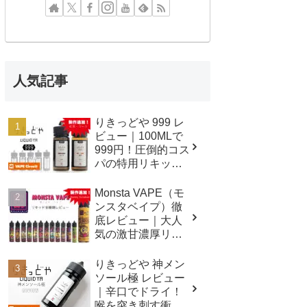
人気記事
りきっどや 999 レ
ビュー｜100MLで
999円！圧倒的コス
パの特用リキッド
シリーズ！
Monsta VAPE（モ
ンスタベイプ）徹
底レビュー｜大人
気の激甘濃厚リキ
ッド全種類吸って
みました！
りきっどや 神メン
ソール極 レビュー
｜辛口でドライ！
喉を突き刺す衝撃